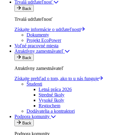
Trvalá udržateľnosť
Back
Trvalá udržateľnosť
Získajte informácie o udržateľnosti
Dokumenty
Projekt EcoPower
Voľné pracovné miesta
Atraktívny zamestnávateľ
Back
Atraktívny zamestnávateľ
Získajte prehľad o tom, ako to u nás funguje
Študenti
Letná práca 2026
Stredné školy
Vysoké školy
Regiochem
Dodávatelia a kontraktori
Podpora komunity
Back
Podpora komunity