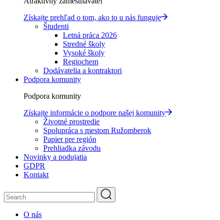
Atraktívny zamestnávateľ
Získajte prehľad o tom, ako to u nás funguje
Študenti
Letná práca 2026
Stredné školy
Vysoké školy
Regiochem
Dodávatelia a kontraktori
Podpora komunity
Podpora komunity
Získajte informácie o podpore našej komunity
Životné prostredie
Spolupráca s mestom Ružomberok
Papier pre región
Prehliadka závodu
Novinky a podujatia
GDPR
Kontakt
O nás