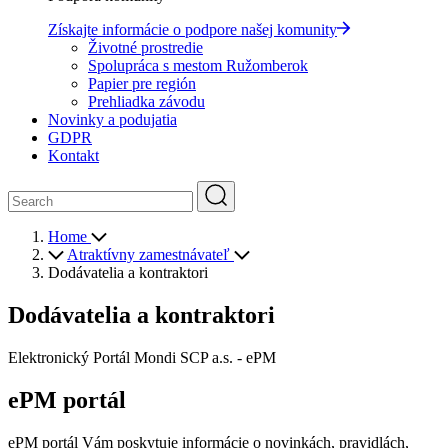
Získajte informácie o podpore našej komunity
Životné prostredie
Spolupráca s mestom Ružomberok
Papier pre región
Prehliadka závodu
Novinky a podujatia
GDPR
Kontakt
Home
Atraktívny zamestnávateľ
Dodávatelia a kontraktori
Dodávatelia a kontraktori
Elektronický Portál Mondi SCP a.s. - ePM
ePM portál
ePM portál Vám poskytuje informácie o novinkách, pravidlách,