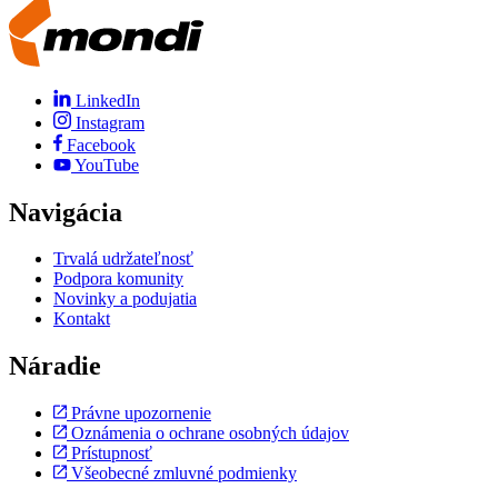
LinkedIn
Instagram
Facebook
YouTube
Navigácia
Trvalá udržateľnosť
Podpora komunity
Novinky a podujatia
Kontakt
Náradie
Právne upozornenie
Oznámenia o ochrane osobných údajov
Prístupnosť
Všeobecné zmluvné podmienky