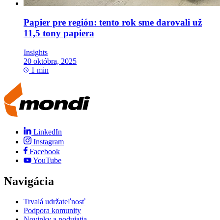
Papier pre región: tento rok sme darovali už
11,5 tony papiera
Insights
20 októbra, 2025
1 min
LinkedIn
Instagram
Facebook
YouTube
Navigácia
Trvalá udržateľnosť
Podpora komunity
Novinky a podujatia