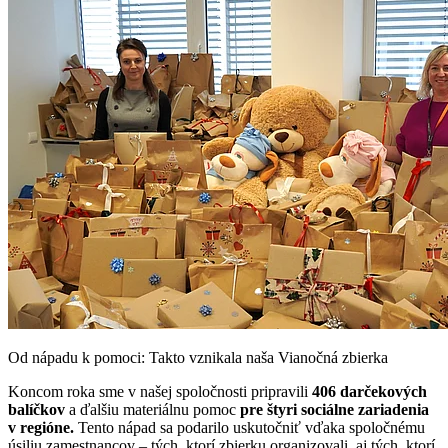
Od nápadu k pomoci: Takto vznikala naša Vianočná zbierka
Koncom roka sme v našej spoločnosti pripravili
406 darčekových
balíčkov
a ďalšiu materiálnu pomoc
pre štyri sociálne zariadenia
v regióne.
Tento nápad sa podarilo uskutočniť vďaka spoločnému
úsiliu zamestnancov – tých, ktorí zbierku organizovali, aj tých, ktorí