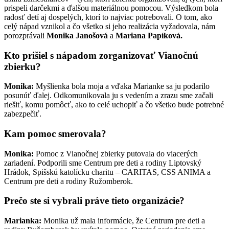
prispeli darčekmi a ďalšou materiálnou pomocou. Výsledkom bola
radosť detí aj dospelých, ktorí to najviac potrebovali. O tom, ako
celý nápad vznikol a čo všetko si jeho realizácia vyžadovala, nám
porozprávali
Monika Janošová
a
Mariana Papíková.
Kto prišiel s nápadom zorganizovať Vianočnú
zbierku?
Monika:
Myšlienka bola moja a vďaka Marianke sa ju podarilo
posunúť ďalej. Odkomunikovala ju s vedením a zrazu sme začali
riešiť, komu pomôcť, ako to celé uchopiť a čo všetko bude potrebné
zabezpečiť.
Kam pomoc smerovala?
Monika:
Pomoc z Vianočnej zbierky putovala do viacerých
zariadení. Podporili sme Centrum pre deti a rodiny Liptovský
Hrádok, Spišskú katolícku charitu – CARITAS, CSS ANIMA a
Centrum pre deti a rodiny Ružomberok.
Prečo ste si vybrali práve tieto organizácie?
Marianka:
Monika už mala informácie, že Centrum pre deti a