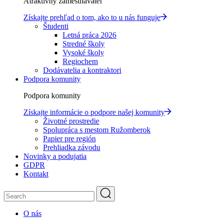
Atraktívny zamestnávateľ
Získajte prehľad o tom, ako to u nás funguje
Študenti
Letná práca 2026
Stredné školy
Vysoké školy
Regiochem
Dodávatelia a kontraktori
Podpora komunity
Podpora komunity
Získajte informácie o podpore našej komunity
Životné prostredie
Spolupráca s mestom Ružomberok
Papier pre región
Prehliadka závodu
Novinky a podujatia
GDPR
Kontakt
O nás