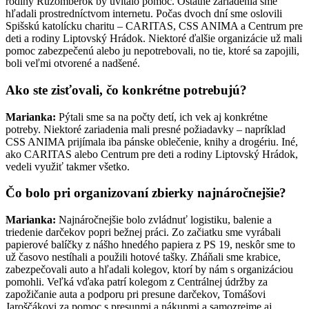
rodiny Ružomberok by uvítalo pomoc. Ostatné zariadenia sme
hľadali prostredníctvom internetu. Počas dvoch dní sme oslovili
Spišskú katolícku charitu – CARITAS, CSS ANIMA a Centrum pre
deti a rodiny Liptovský Hrádok. Niektoré ďalšie organizácie už mali
pomoc zabezpečenú alebo ju nepotrebovali, no tie, ktoré sa zapojili,
boli veľmi otvorené a nadšené.
Ako ste zisťovali, čo konkrétne potrebujú?
Marianka:
Pýtali sme sa na počty detí, ich vek aj konkrétne
potreby. Niektoré zariadenia mali presné požiadavky – napríklad
CSS ANIMA prijímala iba pánske oblečenie, knihy a drogériu. Iné,
ako CARITAS alebo Centrum pre deti a rodiny Liptovský Hrádok,
vedeli využiť takmer všetko.
Čo bolo pri organizovaní zbierky najnáročnejšie?
Marianka:
Najnáročnejšie bolo zvládnuť logistiku, balenie a
triedenie darčekov popri bežnej práci. Zo začiatku sme vyrábali
papierové balíčky z nášho hnedého papiera z PS 19, neskôr sme to
už časovo nestíhali a použili hotové tašky. Zháňali sme krabice,
zabezpečovali auto a hľadali kolegov, ktorí by nám s organizáciou
pomohli. Veľká vďaka patrí kolegom z Centrálnej údržby za
zapožičanie auta a podporu pri presune darčekov, Tomášovi
Jaroščákovi za pomoc s presunmi a nákupmi a samozrejme aj