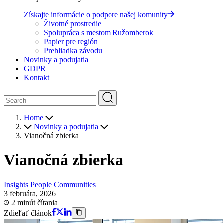
Získajte informácie o podpore našej komunity
Životné prostredie
Spolupráca s mestom Ružomberok
Papier pre región
Prehliadka závodu
Novinky a podujatia
GDPR
Kontakt
Home
Novinky a podujatia
Vianočná zbierka
Vianočná zbierka
Insights
People
Communities
3 februára, 2026
2 minút čítania
Zdieľať článok