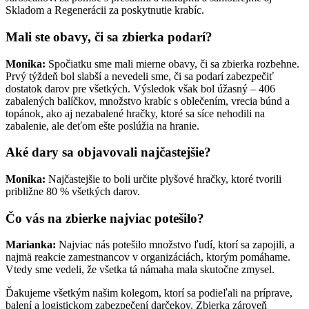
Skladom a Regenerácii za poskytnutie krabíc.
Mali ste obavy, či sa zbierka podarí?
Monika:
Spočiatku sme mali mierne obavy, či sa zbierka rozbehne.
Prvý týždeň bol slabší a nevedeli sme, či sa podarí zabezpečiť
dostatok darov pre všetkých. Výsledok však bol úžasný – 406
zabalených balíčkov, množstvo krabíc s oblečením, vrecia búnd a
topánok, ako aj nezabalené hračky, ktoré sa síce nehodili na
zabalenie, ale deťom ešte poslúžia na hranie.
Aké dary sa objavovali najčastejšie?
Monika:
Najčastejšie to boli určite plyšové hračky, ktoré tvorili
približne 80 % všetkých darov.
Čo vás na zbierke najviac potešilo?
Marianka:
Najviac nás potešilo množstvo ľudí, ktorí sa zapojili, a
najmä reakcie zamestnancov v organizáciách, ktorým pomáhame.
Vtedy sme vedeli, že všetka tá námaha mala skutočne zmysel.
Ďakujeme všetkým našim kolegom, ktorí sa podieľali na príprave,
balení a logistickom zabezpečení darčekov. Zbierka zároveň