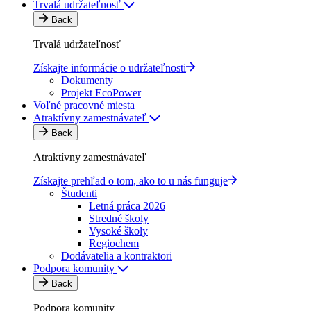
Trvalá udržateľnosť
Back
Trvalá udržateľnosť
Získajte informácie o udržateľnosti
Dokumenty
Projekt EcoPower
Voľné pracovné miesta
Atraktívny zamestnávateľ
Back
Atraktívny zamestnávateľ
Získajte prehľad o tom, ako to u nás funguje
Študenti
Letná práca 2026
Stredné školy
Vysoké školy
Regiochem
Dodávatelia a kontraktori
Podpora komunity
Back
Podpora komunity