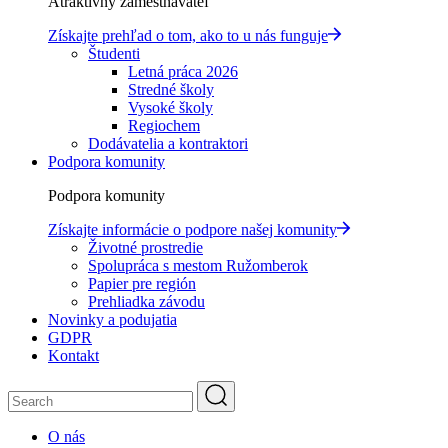
Atraktívny zamestnávateľ
Získajte prehľad o tom, ako to u nás funguje
Študenti
Letná práca 2026
Stredné školy
Vysoké školy
Regiochem
Dodávatelia a kontraktori
Podpora komunity
Podpora komunity
Získajte informácie o podpore našej komunity
Životné prostredie
Spolupráca s mestom Ružomberok
Papier pre región
Prehliadka závodu
Novinky a podujatia
GDPR
Kontakt
O nás