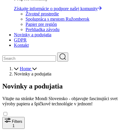
Získajte informácie o podpore našej komunity
Životné prostredie
Spolupráca s mestom Ružomberok
Papier pre región
Prehliadka závodu
Novinky a podujatia
GDPR
Kontakt
Home
Novinky a podujatia
Novinky a podujatia
Vitajte na stránke Mondi Slovensko - objavujte fascinujúci svet
výroby papiera a špičkové technológie v jednom!
Filters
1